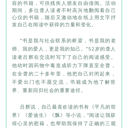
容的书籍，可供残疾人朋友自由借阅。活动
期间，
多位聋
人读者不时高兴地翻阅着自己
心仪的书籍，随后又激动地在纸上用文字抒
发自己在阅读中获得的力量和变化。
“书是我与社会联系的桥梁，书是我的老
师、我的爱人，更是我的知己。”52岁的聋人
读者吕辉在交流时写下了自己的阅读感受。
他幼时因药物中毒造成听力下降直至全聋，
在全聋的二十多年里，他把自己封闭起来，
不爱出门也不愿交流，书籍成为他了解世
界、重新回归社会的重要途径。
吕辉
说，自己最
喜欢读的书有《平凡的世
界》《爱迪生》《飘》等小说，“阅读让我获
得心灵的慰藉，也帮助我保持了正确的三观